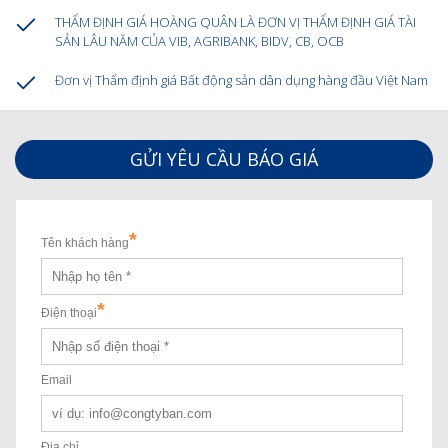
THẨM ĐỊNH GIÁ HOÀNG QUÂN LÀ ĐƠN VỊ THẨM ĐỊNH GIÁ TÀI
SẢN LÂU NĂM CỦA VIB, AGRIBANK, BIDV, CB, OCB
Đơn vị Thẩm định giá Bất động sản dân dụng hàng đầu Việt Nam
GỬI YÊU CẦU BÁO GIÁ