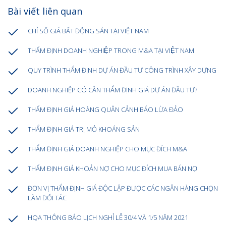
Bài viết liên quan
CHỈ SỐ GIÁ BẤT ĐỘNG SẢN TẠI VIỆT NAM
THẨM ĐỊNH DOANH NGHIỆP TRONG M&A TẠI VIỆT NAM
QUY TRÌNH THẨM ĐỊNH DỰ ÁN ĐẦU TƯ CÔNG TRÌNH XÂY DỰNG
DOANH NGHIỆP CÓ CẦN THẨM ĐỊNH GIÁ DỰ ÁN ĐẦU TƯ?
THẨM ĐỊNH GIÁ HOÀNG QUÂN CẢNH BÁO LỪA ĐẢO
THẨM ĐỊNH GIÁ TRỊ MỎ KHOÁNG SẢN
THẨM ĐỊNH GIÁ DOANH NGHIỆP CHO MỤC ĐÍCH M&A
THẨM ĐỊNH GIÁ KHOẢN NỢ CHO MỤC ĐÍCH MUA BÁN NỢ
ĐƠN VỊ THẨM ĐỊNH GIÁ ĐỘC LẬP ĐƯỢC CÁC NGÂN HÀNG CHỌN
LÀM ĐỐI TÁC
HQA THÔNG BÁO LỊCH NGHỈ LỄ 30/4 VÀ 1/5 NĂM 2021