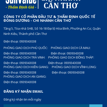
CÔNG TY CỔ PHẦN ĐẦU TƯ & THẨM ĐỊNH QUỐC TẾ
ĐÔNG DƯƠNG - CHI NHÁNH CẦN THƠ
Tầng 5, Tòa nhà SHB, Số 16-18 Đại lộ Hòa Bình, Phường An Cư, Quận
Ninh Kiều, Thành phố Cần Thơ
Điện thoại: 0939343038
PHÒNG GIAO DỊCH PHÚ QUỐC:
PHÒNG GIAO DỊCH CÀ MAU:
Điện thoại: 0939343038
Điện thoại: 0939343038
PHÒNG GIAO DỊCH TRÀ VINH:
PHÒNG GIAO DỊCH ĐỒNG THÁP:
Điện thoại: 0939343038
Điện thoại: 0939343038
PHÒNG GIAO DỊCH KIÊN GIANG:
PHÒNG GIAO DỊCH VĨNH LONG:
Điện thoại: 0939343038
Điện thoại: 0939343038
PHÒNG GIAO DỊCH AN GIANG:
Điện thoại: 0939343038
ĐĂNG KÝ NHẬN EMAIL
Đăng ký nhận tin mỗi ngày