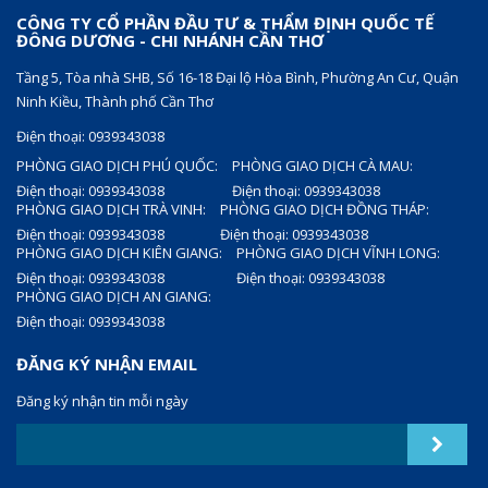
CÔNG TY CỔ PHẦN ĐẦU TƯ & THẨM ĐỊNH QUỐC TẾ
ĐÔNG DƯƠNG - CHI NHÁNH CẦN THƠ
Tầng 5, Tòa nhà SHB, Số 16-18 Đại lộ Hòa Bình, Phường An Cư, Quận
Ninh Kiều, Thành phố Cần Thơ
Điện thoại: 0939343038
PHÒNG GIAO DỊCH PHÚ QUỐC:
PHÒNG GIAO DỊCH CÀ MAU:
Điện thoại: 0939343038
Điện thoại: 0939343038
PHÒNG GIAO DỊCH TRÀ VINH:
PHÒNG GIAO DỊCH ĐỒNG THÁP:
Điện thoại: 0939343038
Điện thoại: 0939343038
PHÒNG GIAO DỊCH KIÊN GIANG:
PHÒNG GIAO DỊCH VĨNH LONG:
Điện thoại: 0939343038
Điện thoại: 0939343038
PHÒNG GIAO DỊCH AN GIANG:
Điện thoại: 0939343038
ĐĂNG KÝ NHẬN EMAIL
Đăng ký nhận tin mỗi ngày