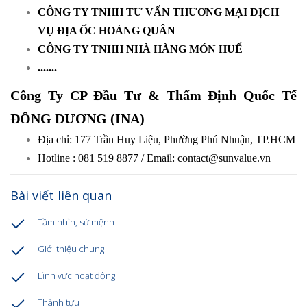
CÔNG TY TNHH TƯ VẤN THƯƠNG MẠI DỊCH
VỤ ĐỊA ỐC HOÀNG QUÂN
CÔNG TY TNHH NHÀ HÀNG MÓN HUẾ
.......
Công Ty CP Đầu Tư & Thẩm Định Quốc Tế
ĐÔNG DƯƠNG (INA)
Địa chỉ: 177 Trần Huy Liệu, Phường Phú Nhuận, TP.HCM
Hotline : 081 519 8877 / Email: contact@
sunvalue.vn
Bài viết liên quan
Tầm nhìn, sứ mệnh
Giới thiệu chung
Lĩnh vực hoạt động
Thành tựu