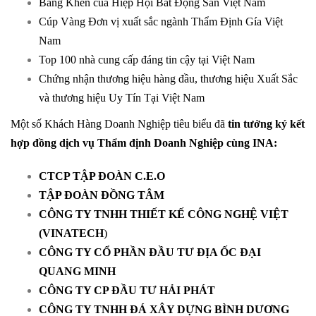
Bằng Khen của Hiệp Hội Bất Động Sản Việt Nam
Cúp Vàng Đơn vị xuất sắc ngành Thẩm Định Gía Việt
Nam
Top 100 nhà cung cấp đáng tin cậy tại Việt Nam
Chứng nhận thương hiệu hàng đầu, thương hiệu Xuất Sắc
và thương hiệu Uy Tín Tại Việt Nam
Một số Khách Hàng Doanh Nghiệp tiêu biểu đã
tin tưởng ký kết
hợp đồng dịch vụ Thẩm định Doanh Nghiệp cùng
INA:
CTCP TẬP ĐOÀN C.E.O
TẬP ĐOÀN ĐỒNG TÂM
CÔNG TY TNHH THIẾT KẾ CÔNG NGHỆ VIỆT
(VINATECH
)
CÔNG TY CỔ PHẦN ĐẦU TƯ ĐỊA ỐC ĐẠI
QUANG MINH
CÔNG TY CP ĐẦU TƯ HẢI PHÁT
CÔNG TY TNHH ĐÁ XÂY DỰNG BÌNH DƯƠNG