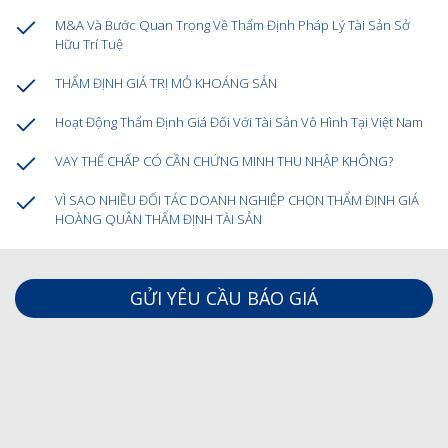
M&A Và Bước Quan Trọng Về Thẩm Định Pháp Lý Tài Sản Sở
Hữu Trí Tuệ
THẨM ĐỊNH GIÁ TRỊ MỎ KHOÁNG SẢN
Hoạt Động Thẩm Định Giá Đối Với Tài Sản Vô Hình Tại Việt Nam
VAY THẾ CHẤP CÓ CẦN CHỨNG MINH THU NHẬP KHÔNG?
VÌ SAO NHIỀU ĐỐI TÁC DOANH NGHIỆP CHỌN THẨM ĐỊNH GIÁ
HOÀNG QUÂN THẨM ĐỊNH TÀI SẢN
GỬI YÊU CẦU BÁO GIÁ