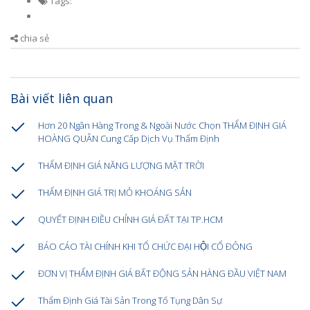
Tags:
chia sẻ
Bài viết liên quan
Hơn 20 Ngân Hàng Trong & Ngoài Nước Chọn THẨM ĐỊNH GIÁ
HOÀNG QUÂN Cung Cấp Dịch Vụ Thẩm Định
THẨM ĐỊNH GIÁ NĂNG LƯỢNG MẶT TRỜI
THẨM ĐỊNH GIÁ TRỊ MỎ KHOÁNG SẢN
QUYẾT ĐỊNH ĐIỀU CHỈNH GIÁ ĐẤT TẠI TP.HCM
BÁO CÁO TÀI CHÍNH KHI TỔ CHỨC ĐẠI HỘI CỔ ĐÔNG
ĐƠN VỊ THẨM ĐỊNH GIÁ BẤT ĐỘNG SẢN HÀNG ĐẦU VIỆT NAM
Thẩm Định Giá Tài Sản Trong Tố Tụng Dân Sự