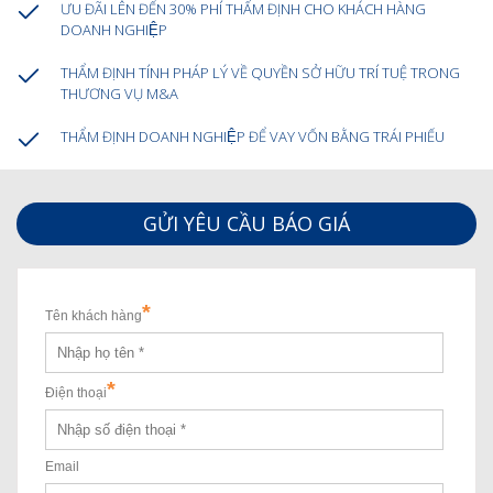
ƯU ĐÃI LÊN ĐẾN 30% PHÍ THẨM ĐỊNH CHO KHÁCH HÀNG
DOANH NGHIỆP
THẨM ĐỊNH TÍNH PHÁP LÝ VỀ QUYỀN SỞ HỮU TRÍ TUỆ TRONG
THƯƠNG VỤ M&A
THẨM ĐỊNH DOANH NGHIỆP ĐỂ VAY VỐN BẰNG TRÁI PHIẾU
GỬI YÊU CẦU BÁO GIÁ