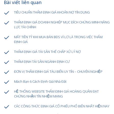
Bài viết liên quan
TIÊU CHUẨN THẨM ĐỊNH GIÁ KHOẢN NỢ TÍN DỤNG
THẨM ĐỊNH GIÁ DOANH NGHIỆP MỤC ĐÍCH CHỨNG MINH NĂNG
LỰC TÀI CHÍNH
MẤT TIỀN TỶ KHI MUA BÁN BĐS VÌ LƠ LÀ TRONG VIỆC THẨM
ĐỊNH GIÁ
THẨM ĐỊNH GIÁ TÀI SẢN THẾ CHẤP XỬ LÝ NỢ
THẨM ĐỊNH TÀI SẢN NGÀNH ĐỊNH CƯ
ĐƠN VỊ THẨM ĐỊNH GIÁ TÀU BIỂN UY TÍN – CHUYÊN NGHIỆP
Mách Bạn 6 Cách Định Giá Nhà Đất
HỆ THỐNG WEBSITE THẨM ĐỊNH GIÁ HOÀNG QUÂN ĐẠT
CHỨNG NHẬN TÍN NHIỆM MẠNG
CÁC CÔNG THỨC ĐỊNH GIÁ CỔ PHIẾU PHỔ BIẾN NHẤT HIỆN NAY