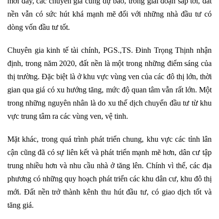
mới đây, các chuyên gia cũng dự báo, trong giai đoạn sắp tới, đất
nền vẫn có sức hút khá mạnh mẽ đối với những nhà đầu tư có
dòng vốn đầu tư tốt.
Chuyên gia kinh tế tài chính, PGS.,TS. Đinh Trọng Thịnh nhận
định, trong năm 2020, đất nền là một trong những điểm sáng của
thị trường. Đặc biệt là ở khu vực vùng ven của các đô thị lớn, thời
gian qua giá có xu hướng tăng, mức độ quan tâm vẫn rất lớn. Một
trong những nguyên nhân là do xu thế dịch chuyển đầu tư từ khu
vực trung tâm ra các vùng ven, vệ tinh.
Mặt khác, trong quá trình phát triển chung, khu vực các tỉnh lân
cận cũng đã có sự liên kết và phát triển mạnh mẽ hơn, dân cư tập
trung nhiều hơn và nhu cầu nhà ở tăng lên. Chính vì thể, các địa
phương có những quy hoạch phát triển các khu dân cư, khu đô thị
mới. Đất nền trở thành kênh thu hút đầu tư, có giao dịch tốt và
tăng giá.