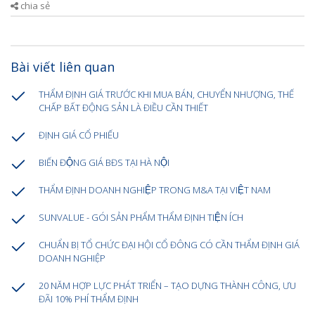
chia sẻ
Bài viết liên quan
THẨM ĐỊNH GIÁ TRƯỚC KHI MUA BÁN, CHUYỂN NHƯỢNG, THẾ
CHẤP BẤT ĐỘNG SẢN LÀ ĐIỀU CẦN THIẾT
ĐỊNH GIÁ CỔ PHIẾU
BIẾN ĐỘNG GIÁ BĐS TẠI HÀ NỘI
THẨM ĐỊNH DOANH NGHIỆP TRONG M&A TẠI VIỆT NAM
SUNVALUE - GÓI SẢN PHẨM THẨM ĐỊNH TIỆN ÍCH
CHUẨN BỊ TỔ CHỨC ĐẠI HỘI CỔ ĐÔNG CÓ CẦN THẨM ĐỊNH GIÁ
DOANH NGHIỆP
20 NĂM HỢP LỰC PHÁT TRIỂN – TẠO DỰNG THÀNH CÔNG, ƯU
ĐÃI 10% PHÍ THẨM ĐỊNH