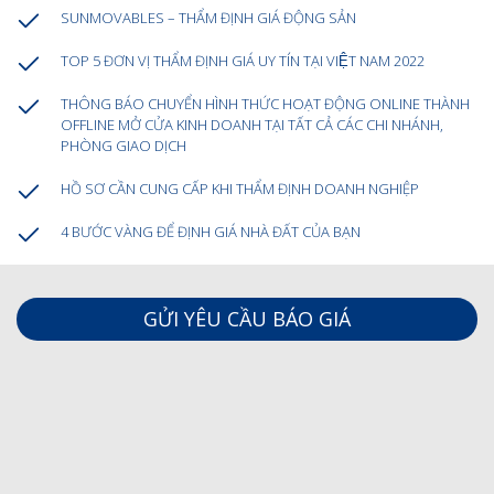
SUNMOVABLES – THẨM ĐỊNH GIÁ ĐỘNG SẢN
TOP 5 ĐƠN VỊ THẨM ĐỊNH GIÁ UY TÍN TẠI VIỆT NAM 2022
THÔNG BÁO CHUYỂN HÌNH THỨC HOẠT ĐỘNG ONLINE THÀNH
OFFLINE MỞ CỬA KINH DOANH TẠI TẤT CẢ CÁC CHI NHÁNH,
PHÒNG GIAO DỊCH
HỒ SƠ CẦN CUNG CẤP KHI THẨM ĐỊNH DOANH NGHIỆP
4 BƯỚC VÀNG ĐỂ ĐỊNH GIÁ NHÀ ĐẤT CỦA BẠN
GỬI YÊU CẦU BÁO GIÁ