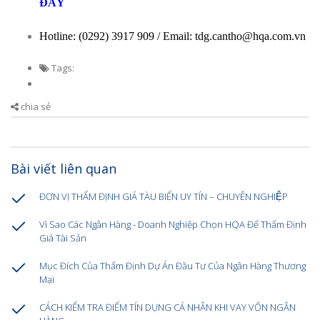
ĐÂY
Hotline: (0292) 3917 909 / Email: tdg.cantho@hqa.com.vn
Tags:
chia sẻ
Bài viết liên quan
ĐƠN VỊ THẨM ĐỊNH GIÁ TÀU BIỂN UY TÍN – CHUYÊN NGHIỆP
Vì Sao Các Ngân Hàng - Doanh Nghiệp Chọn HQA Để Thẩm Định
Giá Tài Sản
Mục Đích Của Thẩm Định Dự Án Đầu Tư Của Ngân Hàng Thương
Mại
CÁCH KIỂM TRA ĐIỂM TÍN DỤNG CÁ NHÂN KHI VAY VỐN NGÂN