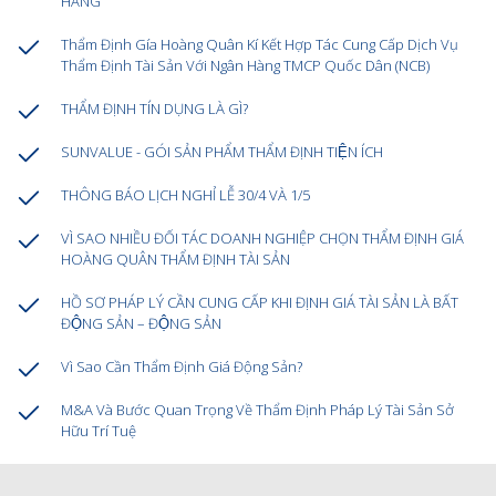
HÀNG
Thẩm Định Gía Hoàng Quân Kí Kết Hợp Tác Cung Cấp Dịch Vụ
Thẩm Định Tài Sản Với Ngân Hàng TMCP Quốc Dân (NCB)
THẨM ĐỊNH TÍN DỤNG LÀ GÌ?
SUNVALUE - GÓI SẢN PHẨM THẨM ĐỊNH TIỆN ÍCH
THÔNG BÁO LỊCH NGHỈ LỄ 30/4 VÀ 1/5
VÌ SAO NHIỀU ĐỐI TÁC DOANH NGHIỆP CHỌN THẨM ĐỊNH GIÁ
HOÀNG QUÂN THẨM ĐỊNH TÀI SẢN
HỒ SƠ PHÁP LÝ CẦN CUNG CẤP KHI ĐỊNH GIÁ TÀI SẢN LÀ BẤT
ĐỘNG SẢN – ĐỘNG SẢN
Vì Sao Cần Thẩm Định Giá Động Sản?
M&A Và Bước Quan Trọng Về Thẩm Định Pháp Lý Tài Sản Sở
Hữu Trí Tuệ