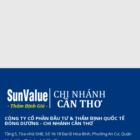
CÔNG TY CỔ PHẦN ĐẦU TƯ & THẨM ĐỊNH QUỐC TẾ
ĐÔNG DƯƠNG - CHI NHÁNH CẦN THƠ
Tầng 5, Tòa nhà SHB, Số 16-18 Đại lộ Hòa Bình, Phường An Cư, Quận