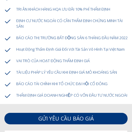
TRI ÂN KHÁCH HÀNG HQA ƯU ĐÃI 10% PHÍ THẨM ĐỊNH
ĐỊNH CƯ NƯỚC NGOÀI CÓ CẦN THẨM ĐỊNH CHỨNG MINH TÀI
SẢN
BÁO CÁO THỊ TRƯỜNG BẤT ĐỘNG SẢN 6 THÁNG ĐẦU NĂM 2022
Hoạt Động Thẩm Định Giá Đối Với Tài Sản Vô Hình Tại Việt Nam
VAI TRÒ CỦA HOẠT ĐỘNG THẨM ĐỊNH GIÁ
TÀI LIỆU PHÁP LÝ YÊU CẦU KHI ĐỊNH GIÁ MỎ KHOÁNG SẢN
BÁO CÁO TÀI CHÍNH KHI TỔ CHỨC ĐẠI HỘI CỔ ĐÔNG
THẨM ĐỊNH GIÁ DOANH NGHIỆP CÓ VỐN ĐẦU TƯ NƯỚC NGOÀI
GỬI YÊU CẦU BÁO GIÁ