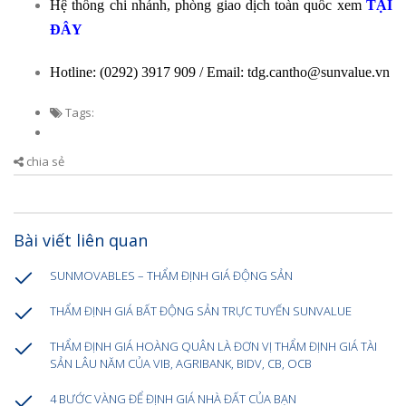
Hệ thống chi nhánh, phòng giao dịch toàn quốc xem
TẠI
ĐÂY
Hotline: (0292) 3917 909 / Email: tdg.cantho@sunvalue.vn
Tags:
chia sẻ
Bài viết liên quan
SUNMOVABLES – THẨM ĐỊNH GIÁ ĐỘNG SẢN
THẨM ĐỊNH GIÁ BẤT ĐỘNG SẢN TRỰC TUYẾN SUNVALUE
THẨM ĐỊNH GIÁ HOÀNG QUÂN LÀ ĐƠN VỊ THẨM ĐỊNH GIÁ TÀI
SẢN LÂU NĂM CỦA VIB, AGRIBANK, BIDV, CB, OCB
4 BƯỚC VÀNG ĐỂ ĐỊNH GIÁ NHÀ ĐẤT CỦA BẠN