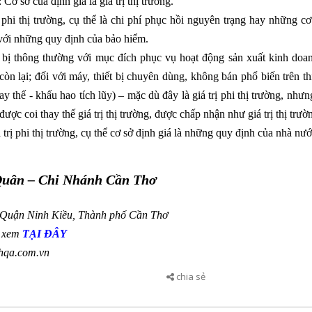
Cơ sở của định giá là giá trị thị trường.
ị phi thị trường, cụ thể là chi phí phục hồi nguyên trạng hay những c
với những quy định của bảo hiểm.
ết bị thông thường với mục đích phục vụ hoạt động sản xuất kinh doa
g còn lại; đối với máy, thiết bị chuyên dùng, không bán phổ biến trên th
thay thế - khấu hao tích lũy) – mặc dù đây là giá trị phi thị trường, nhưn
ược coi thay thế giá trị thị trường, được chấp nhận như giá trị thị trườ
 trị phi thị trường, cụ thể cơ sở định giá là những quy định của nhà nướ
uân – Chi Nhánh Cần Thơ
, Quận Ninh Kiều, Thành phố Cần Thơ
c xem
TẠI ĐÂY
@hqa.com.vn
chia sẻ