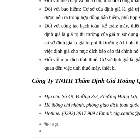
Đối với thế chấp và mua bán, trao đổi công khai: 
Đối với bảo hiểm: Cơ sở của định giá là giá tr
được nêu ra trong hợp đồng bảo hiểm, phù hợp 
Đối với công tác hạch toán, kế toán: máy, thi
định giá là giá trị thị trường của giá trị sử dụn
cơ sở định giá là giá trị phi thị trường (chi phí 
việc định giá cho mục đích báo cáo tài chính nó đ
Đối với mục đích tính thuế: Cơ sở định giá là giá
quan đến việc tính thuế máy, thiết bị
Công Ty TNHH Thẩm Định Giá Hoàng Q
Địa chỉ: Số 49, Đường 3/2, Phường Hưng Lợi
Hệ thống chi nhánh, phòng giao dịch toàn quố
Hotline: (0292) 3917 909 / Email: tdg.cantho
Tags: