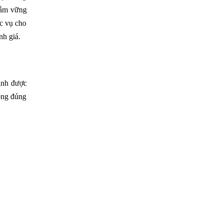
 nắm vững
ục vụ cho
nh giá.
ránh được
ông đúng