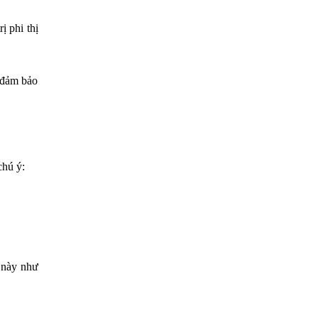
ị phi thị
ể đảm bảo
chú ý:
ệ này như