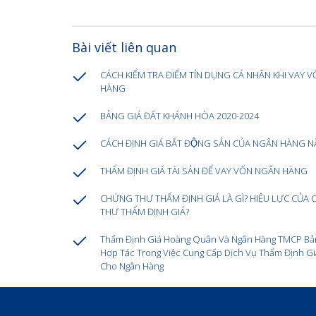
Bài viết liên quan
CÁCH KIỂM TRA ĐIỂM TÍN DỤNG CÁ NHÂN KHI VAY V
HÀNG
BẢNG GIÁ ĐẤT KHÁNH HÒA 2020-2024
CÁCH ĐỊNH GIÁ BẤT ĐỘNG SẢN CỦA NGÂN HÀNG N
THẨM ĐỊNH GIÁ TÀI SẢN ĐỂ VAY VỐN NGÂN HÀNG
CHỨNG THƯ THẨM ĐỊNH GIÁ LÀ GÌ? HIỆU LỰC CỦA
THƯ THẨM ĐỊNH GIÁ?
Thẩm Định Giá Hoàng Quân Và Ngân Hàng TMCP Bản
Hợp Tác Trong Việc Cung Cấp Dịch Vụ Thẩm Định Gi
Cho Ngân Hàng