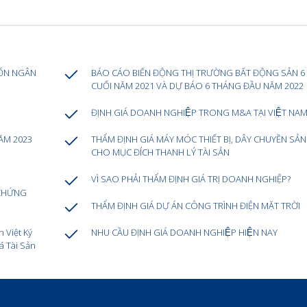
ỐN NGÂN
BÁO CÁO BIẾN ĐỘNG THỊ TRƯỜNG BẤT ĐỘNG SẢN 6
CUỐI NĂM 2021 VÀ DỰ BÁO 6 THÁNG ĐẦU NĂM 2022
ĐỊNH GIÁ DOANH NGHIỆP TRONG M&A TẠI VIỆT NA
ĂM 2023
THẨM ĐỊNH GIÁ MÁY MÓC THIẾT BỊ, DÂY CHUYỀN SẢN
CHO MỤC ĐÍCH THANH LÝ TÀI SẢN
VÌ SAO PHẢI THẨM ĐỊNH GIÁ TRỊ DOANH NGHIỆP?
 CHỨNG
THẨM ĐỊNH GIÁ DỰ ÁN CÔNG TRÌNH ĐIỆN MẶT TRỜI
 Việt Ký
NHU CẦU ĐỊNH GIÁ DOANH NGHIỆP HIỆN NAY
á Tài Sản