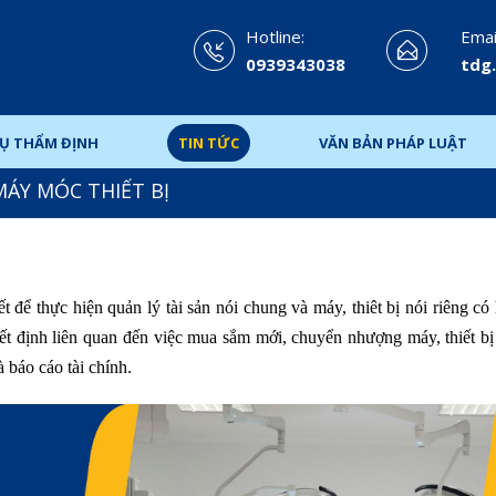
Hotline:
Emai
0939343038
tdg
VỤ THẨM ĐỊNH
TIN TỨC
VĂN BẢN PHÁP LUẬT
MÁY MÓC THIẾT BỊ
ết để thực hiện quản lý tài sản nói chung và máy, thiêt bị nói riêng có
uyết định liên quan đến việc mua sắm mới, chuyển nhượng máy, thiết b
 báo cáo tài chính.