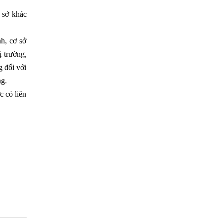
ơ sở khác
nh, cơ sở
ị trường,
g đối với
ng.
c có liên