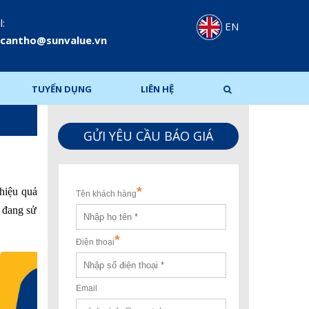
l:
EN
.cantho@sunvalue.vn
TUYỂN DỤNG
LIÊN HỆ
GỬI YÊU CẦU BÁO GIÁ
 hiệu quả
ị đang sử