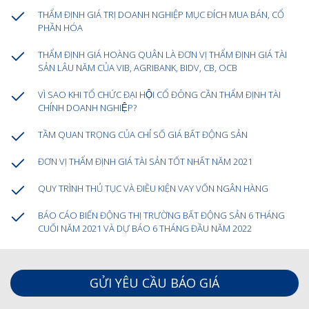
THẨM ĐỊNH GIÁ TRỊ DOANH NGHIỆP MỤC ĐÍCH MUA BÁN, CỔ
PHẦN HÓA
THẨM ĐỊNH GIÁ HOÀNG QUÂN LÀ ĐƠN VỊ THẨM ĐỊNH GIÁ TÀI
SẢN LÂU NĂM CỦA VIB, AGRIBANK, BIDV, CB, OCB
VÌ SAO KHI TỔ CHỨC ĐẠI HỘI CỔ ĐÔNG CẦN THẨM ĐỊNH TÀI
CHÍNH DOANH NGHIỆP?
TẦM QUAN TRỌNG CỦA CHỈ SỐ GIÁ BẤT ĐỘNG SẢN
ĐƠN VỊ THẨM ĐỊNH GIÁ TÀI SẢN TỐT NHẤT NĂM 2021
QUY TRÌNH THỦ TỤC VÀ ĐIỀU KIỆN VAY VỐN NGÂN HÀNG
BÁO CÁO BIẾN ĐỘNG THỊ TRƯỜNG BẤT ĐỘNG SẢN 6 THÁNG
CUỐI NĂM 2021 VÀ DỰ BÁO 6 THÁNG ĐẦU NĂM 2022
GỬI YÊU CẦU BÁO GIÁ