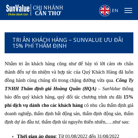
EN
TRI ÂN KHÁCH HÀNG – SUNVALUE ƯU ĐÃI
15% PHÍ THẨM ĐỊNH
Nhằm tri ân khách hàng cũng như để bày tỏ lời cảm ơn chân
thành đến sự tín nhiệm và hợp tác của Quý Khách Hàng đã luôn
đồng hành cùng chúng tôi trong chặng đường vừa qua.
Công Ty
TNHH Thẩm định giá Hoàng Quân (HQA)
– SunValue
thông
báo đến quý khách hàng, quý đối tác chương trình ưu đãi
1
5
%
phí dịch vụ dành cho các khách hàn
g
có nhu cầu thẩm định giá
doanh nghiệp, thẩm định bất động sản, thẩm định động sản, thẩm
định dự án đầu tư, thẩm định tài nguyên thiên nhiên,….như sau:
Thời gian áp dụng
: Từ 01/08/2022 đến 31/08/2022