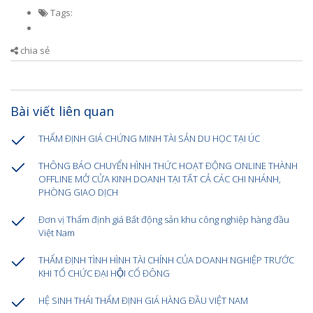
Tags:
chia sẻ
Bài viết liên quan
THẨM ĐỊNH GIÁ CHỨNG MINH TÀI SẢN DU HỌC TẠI ÚC
THÔNG BÁO CHUYỂN HÌNH THỨC HOẠT ĐỘNG ONLINE THÀNH
OFFLINE MỞ CỬA KINH DOANH TẠI TẤT CẢ CÁC CHI NHÁNH,
PHÒNG GIAO DỊCH
Đơn vị Thẩm định giá Bất động sản khu công nghiệp hàng đầu
Việt Nam
THẨM ĐỊNH TÌNH HÌNH TÀI CHÍNH CỦA DOANH NGHIỆP TRƯỚC
KHI TỔ CHỨC ĐẠI HỘI CỔ ĐÔNG
HỆ SINH THÁI THẨM ĐỊNH GIÁ HÀNG ĐẦU VIỆT NAM