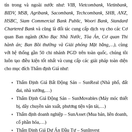
tín trong và ngoài nước như:
VIB, Vietcombank, Vietinbank,
BIDV, MSB, Agribank, Sacombank, Techcombank, SHB, ANZ,
HSBC, Siam Commercial Bank Public, Woori Bank, Standard
Chartered Bank
và cũng là đối tác cung cấp dịch vụ cho các Cơ
quan Ban ngành
(Kho Bạc Nhà Nước, Tòa Án, Cơ quan Thi
hành án; Ban Bồi thường và Giải phóng Mặt bằng,…)
, cùng
với hệ thống gần 50 chi nhánh PGD trên toàn quốc, chúng tôi
luôn tạo điều kiện tốt nhất và cung cấp các giải pháp toàn diện
cho mục đích Thẩm định Giá như:
Thẩm Định Giá Bất Động Sản – SunReal (Nhà phố, đất
đai, nhà xưởng,…)
Thẩm Định Giá Động Sản – SunMovables (Máy móc thiết
bị, dây chuyền sản xuất, phương tiện vận tải,…)
Thẩm định doanh nghiệp – SunAsset (Mua bán, liên doanh,
cổ phần hóa,…)
Thẩm Định Giá Dự Án Đầu Tư – SunInvest