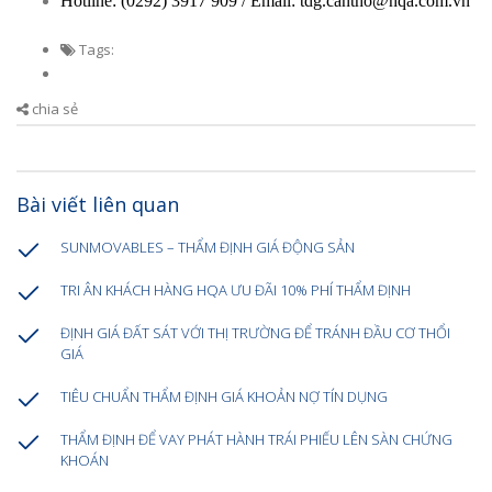
Hotline: (0292) 3917 909 / Email: tdg.cantho@hqa.com.vn
Tags:
chia sẻ
Bài viết liên quan
SUNMOVABLES – THẨM ĐỊNH GIÁ ĐỘNG SẢN
TRI ÂN KHÁCH HÀNG HQA ƯU ĐÃI 10% PHÍ THẨM ĐỊNH
ĐỊNH GIÁ ĐẤT SÁT VỚI THỊ TRƯỜNG ĐỂ TRÁNH ĐẦU CƠ THỔI
GIÁ
TIÊU CHUẨN THẨM ĐỊNH GIÁ KHOẢN NỢ TÍN DỤNG
THẨM ĐỊNH ĐỂ VAY PHÁT HÀNH TRÁI PHIẾU LÊN SÀN CHỨNG
KHOÁN