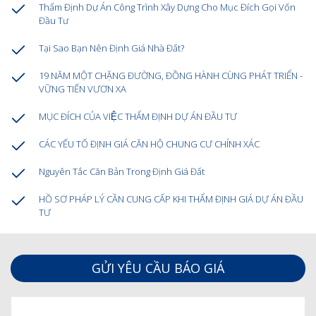
Thẩm Định Dự Án Công Trình Xây Dựng Cho Mục Đích Gọi Vốn
Đầu Tư
Tại Sao Bạn Nên Định Giá Nhà Đất?
19 NĂM MỘT CHẶNG ĐƯỜNG, ĐỒNG HÀNH CÙNG PHÁT TRIỂN -
VỮNG TIẾN VƯƠN XA
MỤC ĐÍCH CỦA VIỆC THẨM ĐỊNH DỰ ÁN ĐẦU TƯ
CÁC YẾU TỐ ĐỊNH GIÁ CĂN HỘ CHUNG CƯ CHÍNH XÁC
Nguyên Tắc Căn Bản Trong Định Giá Đất
HỒ SƠ PHÁP LÝ CẦN CUNG CẤP KHI THẨM ĐỊNH GIÁ DỰ ÁN ĐẦU
TƯ
GỬI YÊU CẦU BÁO GIÁ