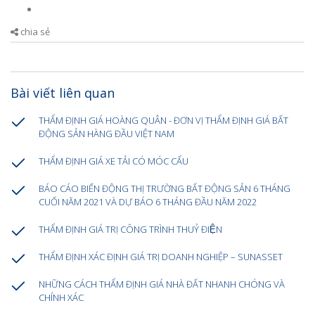
chia sẻ
Bài viết liên quan
THẨM ĐỊNH GIÁ HOÀNG QUÂN - ĐƠN VỊ THẨM ĐỊNH GIÁ BẤT
ĐỘNG SẢN HÀNG ĐẦU VIỆT NAM
THẨM ĐỊNH GIÁ XE TẢI CÓ MÓC CẨU
BÁO CÁO BIẾN ĐỘNG THỊ TRƯỜNG BẤT ĐỘNG SẢN 6 THÁNG
CUỐI NĂM 2021 VÀ DỰ BÁO 6 THÁNG ĐẦU NĂM 2022
THẨM ĐỊNH GIÁ TRỊ CÔNG TRÌNH THUỶ ĐIỆN
THẨM ĐỊNH XÁC ĐỊNH GIÁ TRỊ DOANH NGHIỆP – SUNASSET
NHỮNG CÁCH THẨM ĐỊNH GIÁ NHÀ ĐẤT NHANH CHÓNG VÀ
CHÍNH XÁC