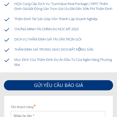
HQA Cung Cấp Dịch Vụ “SunValue Real Package ( SRP)” Thẩm
Định Giá Bất Động Sản Trọn Gói Ưu Đãi Đến 30% Phí Thẩm Định
Thẩm Định Tài Sản Góp Vốn Thành Lập Doanh Nghiệp
CHỨNG MINH TÀI CHÍNH DU HỌC MỸ 2023
DỊCH VỤ THẨM ĐỊNH GIÁ TÀI SẢN TRỌN GÓI
THẨM ĐỊNH GIÁ TRONG GIAO DỊCH BẤT ĐỘNG SẢN
Mục Đích Của Thẩm Định Dự Án Đầu Tư Của Ngân Hàng Thương
Mại
GỬI YÊU CẦU BÁO GIÁ