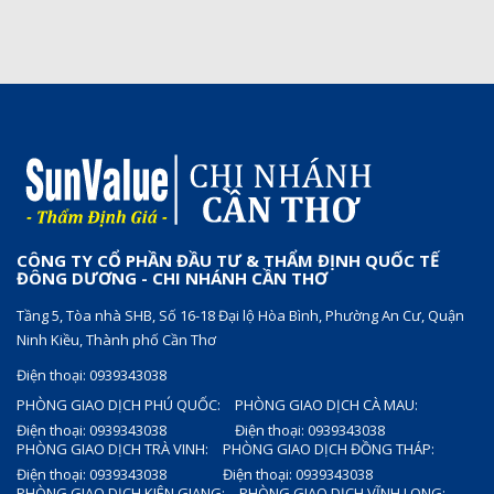
CÔNG TY CỔ PHẦN ĐẦU TƯ & THẨM ĐỊNH QUỐC TẾ
ĐÔNG DƯƠNG - CHI NHÁNH CẦN THƠ
Tầng 5, Tòa nhà SHB, Số 16-18 Đại lộ Hòa Bình, Phường An Cư, Quận
Ninh Kiều, Thành phố Cần Thơ
Điện thoại: 0939343038
PHÒNG GIAO DỊCH PHÚ QUỐC:
PHÒNG GIAO DỊCH CÀ MAU:
Điện thoại: 0939343038
Điện thoại: 0939343038
PHÒNG GIAO DỊCH TRÀ VINH:
PHÒNG GIAO DỊCH ĐỒNG THÁP:
Điện thoại: 0939343038
Điện thoại: 0939343038
PHÒNG GIAO DỊCH KIÊN GIANG:
PHÒNG GIAO DỊCH VĨNH LONG: